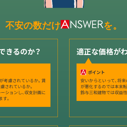
不安の数だけ
を。
できるのか？
適正な価格が
ポイント
が考慮されているか。賃
安いからといって、将
慮されているか。
が悪化するのでは本末転
ーションし、収支計画に
鈴与三和建物では収益性
ます。