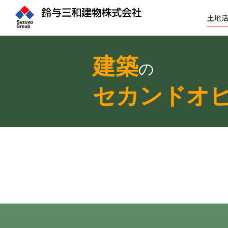
土地
建築
の
セカンドオ