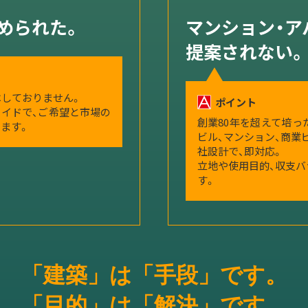
められた。
マンション・ア
提案されない。
しておりません。
ポイント
イドで、ご希望と市場の
創業80年を超えて培っ
ます。
ビル、マンション、商業
社設計で、即対応。
立地や使用目的、収支
す。
「建築」は「手段」です。
「目的」は「解決」です。